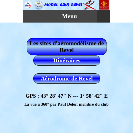
≡
Menu
Les sites d'aéromodélisme de
Revel
Itinéraires
Aérodrome de Revel
GPS : 43° 28' 47" N --- 1° 58' 42" E
La vue à 360° par Paul Delor, membre du club