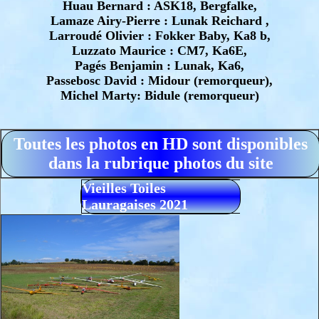
Huau Bernard : ASK18, Bergfalke,
Lamaze Airy-Pierre : Lunak Reichard ,
Larroudé Olivier : Fokker Baby, Ka8 b,
Luzzato Maurice : CM7, Ka6E,
Pagés Benjamin : Lunak, Ka6,
Passebosc David : Midour (remorqueur),
Michel Marty: Bidule (remorqueur)
Toutes les photos en HD sont disponibles
dans la rubrique photos du site
Vieilles Toiles
Lauragaises 2021