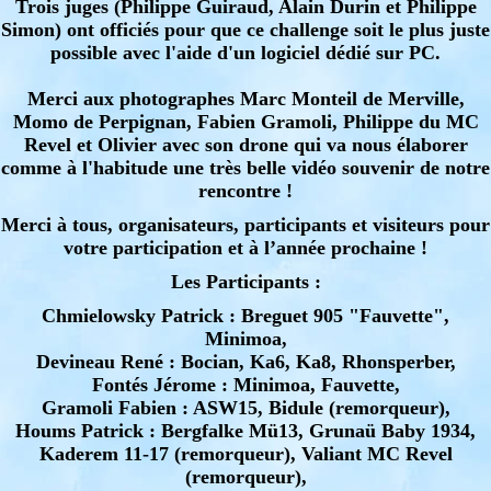
Trois juges (Philippe Guiraud, Alain Durin et Philippe
Simon) ont officiés pour que ce challenge soit le plus juste
possible avec l'aide d'un logiciel dédié sur PC.
Merci aux photographes Marc Monteil de Merville,
Momo de Perpignan, Fabien Gramoli, Philippe du MC
Revel et Olivier avec son drone qui va nous élaborer
comme à l'habitude une très belle vidéo souvenir de notre
rencontre !
Merci à tous, organisateurs, participants et visiteurs pour
votre participation et à l’année prochaine !
Les Participants :
Chmielowsky Patrick : Breguet 905 "Fauvette",
Minimoa,
Devineau René : Bocian, Ka6, Ka8, Rhonsperber,
Fontés Jérome : Minimoa, Fauvette,
Gramoli Fabien : ASW15, Bidule (remorqueur),
Houms Patrick : Bergfalke Mü13, Grunaü Baby 1934,
Kaderem 11-17 (remorqueur), Valiant MC Revel
(remorqueur),