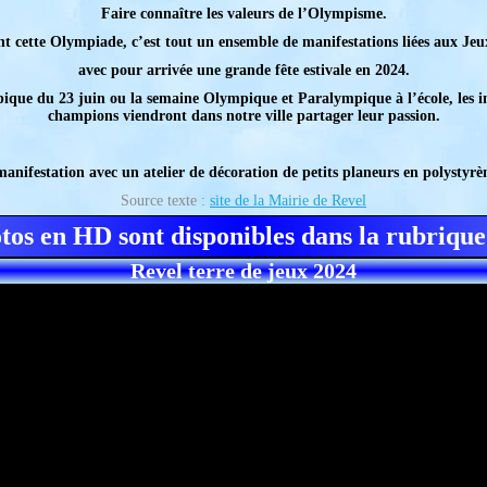
Faire connaître les valeurs de l’Olympisme.
nt cette Olympiade, c’est tout un ensemble de manifestations liées aux Jeu
avec pour arrivée une grande fête estivale en 2024.
ue du 23 juin ou la semaine Olympique et Paralympique à l’école, les init
champions viendront dans notre ville partager leur passion.
ifestation avec un atelier de décoration de petits planeurs en polystyrèn
Source texte :
site de la Mairie de Revel
otos en HD sont disponibles dans la rubrique
Revel terre de jeux 2024