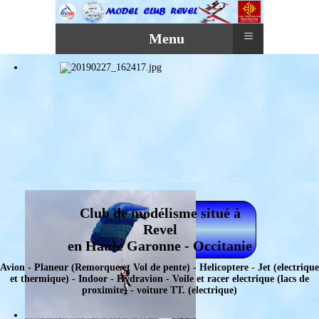
≡
Menu
Club de modélisme situé à
Revel
en Haute Garonne - Occitanie
Avion - Planeur (Remorque et Vol de pente) - Helicoptere - Jet (electrique
et thermique) - Indoor - Hydravion - Voile et racer electrique (lacs de
proximite) - voiture TT. (electrique)