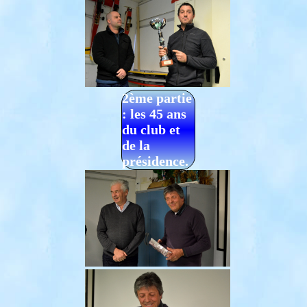
2ème partie
: les 45 ans
du club et
de la
présidence.