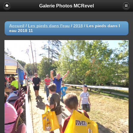
Galerie Photos MCRevel
Accueil
/
Les pieds dans l'eau
/
2018
/
Les pieds dans l
eau 2018 11