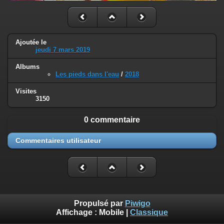
Ajoutée le
jeudi 7 mars 2019
Albums
Les pieds dans l'eau
/
2018
Visites
3150
0 commentaire
Commentaires utilisateur
Propulsé par
Piwigo
Affichage :
Mobile
|
Classique