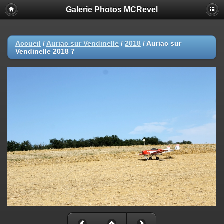
Galerie Photos MCRevel
Accueil
/
Auriac sur Vendinelle
/
2018
/
Auriac sur
Vendinelle 2018 7