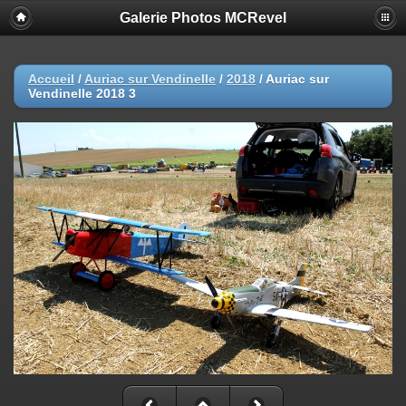
Galerie Photos MCRevel
Accueil
/
Auriac sur Vendinelle
/
2018
/
Auriac sur
Vendinelle 2018 3