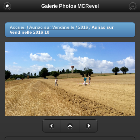
Galerie Photos MCRevel
Accueil
/
Auriac sur Vendinelle
/
2016
/
Auriac sur
Vendinelle 2016 10