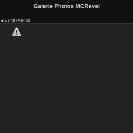
Galerie Photos MCRevel
ums
/
497A0423