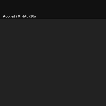
Accueil
/
0T4A8716a