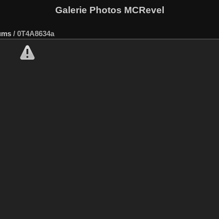
Galerie Photos MCRevel
ums
/
0T4A8634a