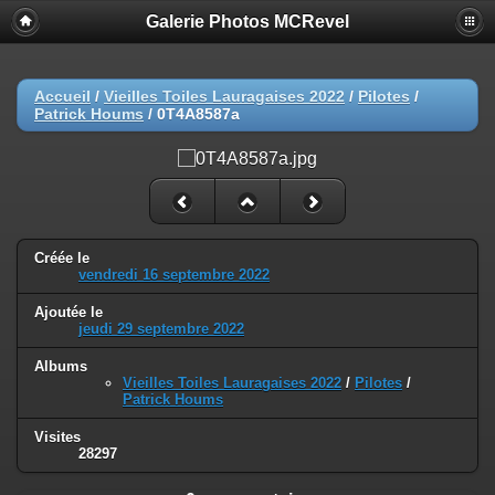
Galerie Photos MCRevel
Accueil
/
Vieilles Toiles Lauragaises 2022
/
Pilotes
/
Patrick Houms
/
0T4A8587a
Créée le
vendredi 16 septembre 2022
Ajoutée le
jeudi 29 septembre 2022
Albums
Vieilles Toiles Lauragaises 2022
/
Pilotes
/
Patrick Houms
Visites
28297