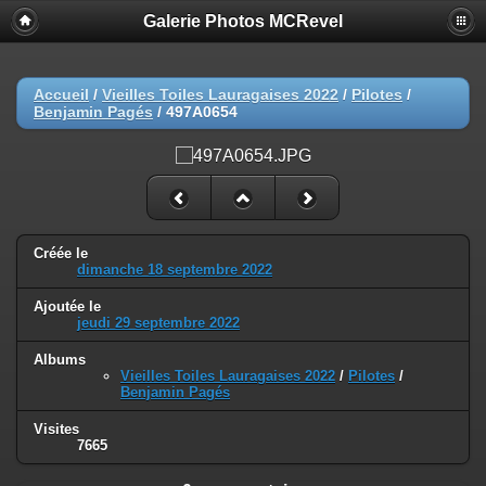
Galerie Photos MCRevel
Accueil
/
Vieilles Toiles Lauragaises 2022
/
Pilotes
/
Benjamin Pagés
/
497A0654
Créée le
dimanche 18 septembre 2022
Ajoutée le
jeudi 29 septembre 2022
Albums
Vieilles Toiles Lauragaises 2022
/
Pilotes
/
Benjamin Pagés
Visites
7665