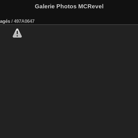
Galerie Photos MCRevel
Pagés
/
497A0647