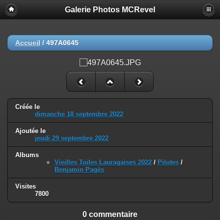
Galerie Photos MCRevel
Accueil
/
497A0645
Créée le
dimanche 18 septembre 2022
Ajoutée le
jeudi 29 septembre 2022
Albums
Vieilles Toiles Lauragaises 2022
/
Pilotes
/
Benjamin Pagés
Visites
7800
0 commentaire