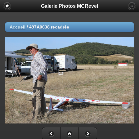
Galerie Photos MCRevel
Accueil
/
497A0638 recadrée