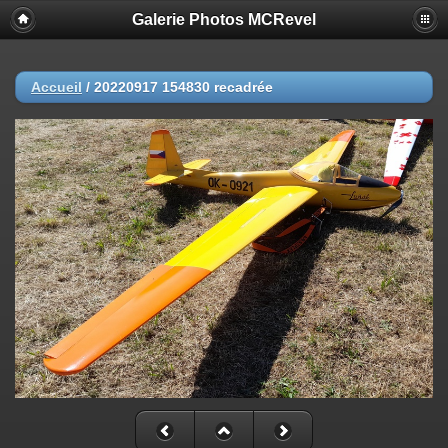
Galerie Photos MCRevel
Accueil
/
20220917 154830 recadrée