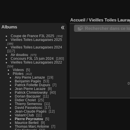
Accueil
/
Vieilles Toiles Laur
Albums
Rechercher dans ce lo
Coupe de France F3L 2025
304
Vieilles Toiles Lauragaises 2025
386
Vieilles Toiles Lauragaises 2024
117
Air doudou
975
Concours F3L 15 juin 2024
180
Vieilles Toiles Lauragaises 2022
524
Videos
5
Pilotes
412
Airy Pierre Lamaze
19
Benjamin Pagés
53
0
Patrick Follette Dupuis
7
Jean Pierre Lacaze
8
Patrick Chmielowsky
40
Dorian Bacquier
11
Didier Cholet
25
Thierry Semenou
11
David Passebosc
17
Jean-Claude Pagés
12
Valiant Club
11
Pierre Peyroutou
5
Maurice Berteil
9
Thomas Marc Antoine
7