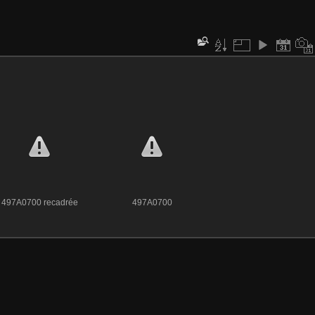
497A0700 recadrée
497A0700