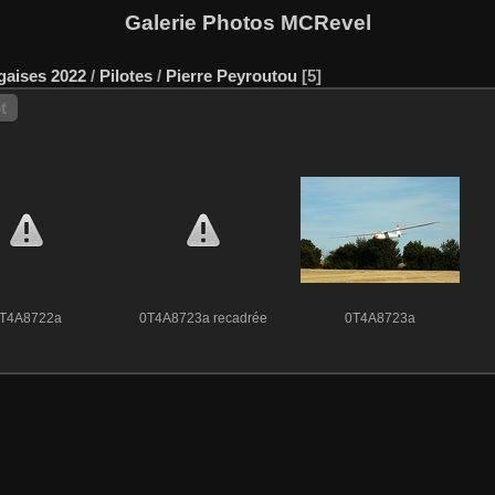
Galerie Photos MCRevel
agaises 2022
/
Pilotes
/
Pierre Peyroutou
5
t
T4A8722a
0T4A8723a recadrée
0T4A8723a