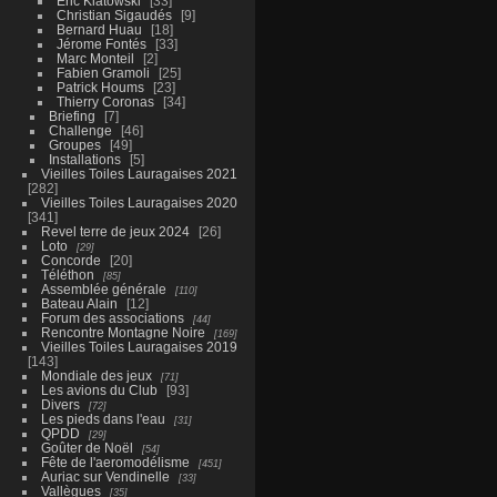
Eric Kiatowski
33
Christian Sigaudés
9
Bernard Huau
18
Jérome Fontés
33
Marc Monteil
2
Fabien Gramoli
25
Patrick Houms
23
Thierry Coronas
34
Briefing
7
Challenge
46
Groupes
49
Installations
5
Vieilles Toiles Lauragaises 2021
282
Vieilles Toiles Lauragaises 2020
341
Revel terre de jeux 2024
26
Loto
29
Concorde
20
Téléthon
85
Assemblée générale
110
Bateau Alain
12
Forum des associations
44
Rencontre Montagne Noire
169
Vieilles Toiles Lauragaises 2019
143
Mondiale des jeux
71
Les avions du Club
93
Divers
72
Les pieds dans l'eau
31
QPDD
29
Goûter de Noël
54
Fête de l'aeromodélisme
451
Auriac sur Vendinelle
33
Vallègues
35