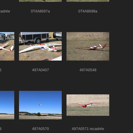
cadrée
0T4A8697a
0T4A8698a
6
497A0407
497A0548
9
497A0570
497A0571 recadrée