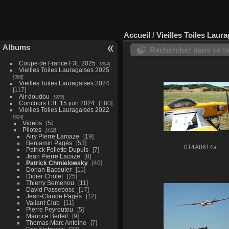
Accueil
/
Vieilles Toiles Laur
Albums
Rechercher dans ce lo
Coupe de France F3L 2025
304
Vieilles Toiles Lauragaises 2025
386
Vieilles Toiles Lauragaises 2024
117
Air doudou
975
Concours F3L 15 juin 2024
180
Vieilles Toiles Lauragaises 2022
524
Videos
5
Pilotes
412
Airy Pierre Lamaze
19
Benjamin Pagés
53
0T4A8614a
Patrick Follette Dupuis
7
Jean Pierre Lacaze
8
Patrick Chmielowsky
40
Dorian Bacquier
11
Didier Cholet
25
Thierry Semenou
11
David Passebosc
17
Jean-Claude Pagés
12
Valiant Club
11
Pierre Peyroutou
5
Maurice Berteil
9
Thomas Marc Antoine
7