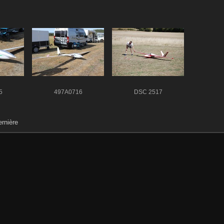
5
497A0716
DSC 2517
rnière