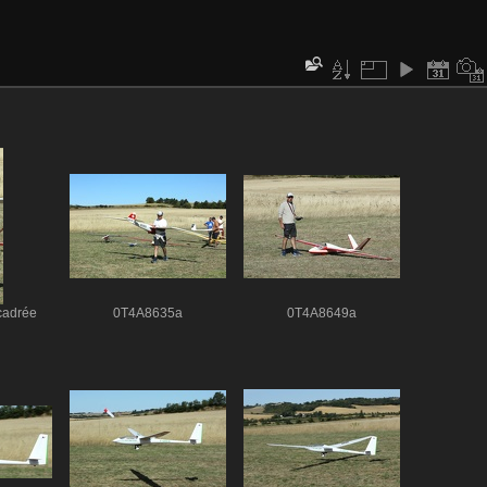
cadrée
0T4A8635a
0T4A8649a