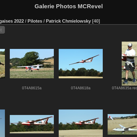
Galerie Photos MCRevel
agaises 2022
/
Pilotes
/
Patrick Chmielowsky
40
t
0T4A8615a
0T4A8618a
0T4A8635a re