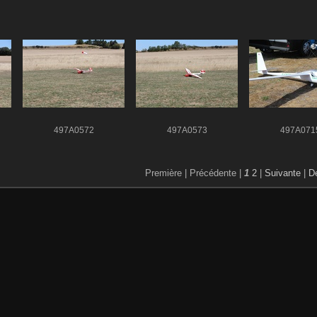
497A0572
497A0573
497A071
Première |
Précédente |
1
2
|
Suivante
|
De