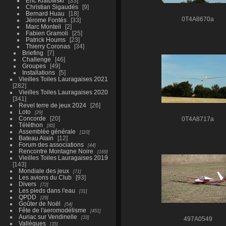
Eric Kiatowski
33
Christian Sigaudés
9
Bernard Huau
18
0T4A8670a
Jérome Fontés
33
Marc Monteil
2
Fabien Gramoli
25
Patrick Houms
23
Thierry Coronas
34
Briefing
7
Challenge
46
Groupes
49
Installations
5
Vieilles Toiles Lauragaises 2021
282
Vieilles Toiles Lauragaises 2020
341
Revel terre de jeux 2024
26
Loto
29
Concorde
20
0T4A8717a
Téléthon
85
Assemblée générale
110
Bateau Alain
12
Forum des associations
44
Rencontre Montagne Noire
169
Vieilles Toiles Lauragaises 2019
143
Mondiale des jeux
71
Les avions du Club
93
Divers
72
Les pieds dans l'eau
31
QPDD
29
Goûter de Noël
54
Fête de l'aeromodélisme
451
Auriac sur Vendinelle
33
497A0549
Vallègues
35