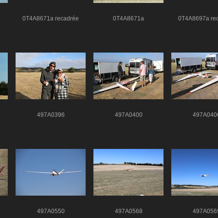
0T4A8671a recadrée
0T4A8671a
0T4A8697a re
497A0396
497A0400
497A040
497A0550
497A0568
497A056